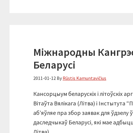
Міжнародны Кангрэ
Беларусі
2011-01-12
By
Rūstis Kamuntavičius
Кансорцыум беларускіх і літоўскіх арг
Вітаўта Вялікага (Літва) і Інстытута 
аб’яўляе пра збор заявак для ўдзел
даследчыкаў Беларусі, які мае адбыцц
Літва).