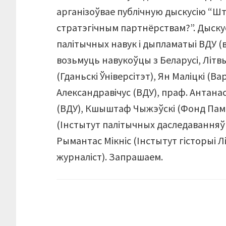
арганізоўвае публічную дыскусію “Шт
стратэгічным партнёрствам?”. Дыску
палітычных навук і дыпламатыі ВДУ (ву
возьмуць навукоўцы з Беларусі, Літ
(Гданьскі Ўніверсітэт), Ян Маліцкі (Ва
Александравічус (ВДУ), праф. Антана
(ВДУ), Кшыштаф Чыжэўскі (Фонд Паме
(Інстытут палітычных даследаванняў 
Рымантас Мікніс (Інстытут гісторыі 
журналіст). Запрашаем.