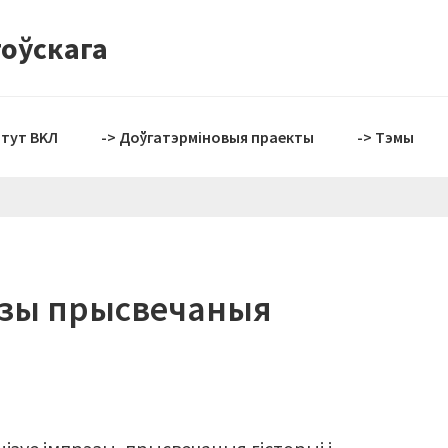
тоўскага
ытут BKЛ
-> Доўгатэрміновыя праекты
-> Tэмы
эзы прысвечаныя