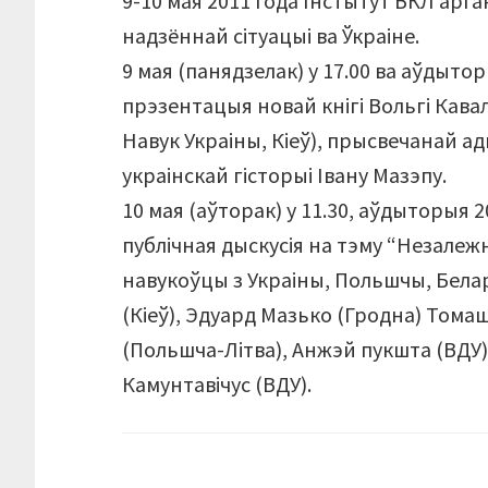
9-10 мая 2011 года Інстытут ВКЛ арга
надзённай сітуацыі ва Ўкраіне.
9 мая (панядзелак) у 17.00 ва аўдыторы
прэзентацыя новай кнігі Вольгі Кавал
Навук Украіны, Кіеў), прысвечанай 
украінскай гісторыі Івану Мазэпу.
10 мая (аўторак) у 11.30, аўдыторыя 2
публічная дыскусія на тэму “Незалежн
навукоўцы з Украіны, Польшчы, Белару
(Кіеў), Эдуард Мазько (Гродна) Тома
(Польшча-Літва), Анжэй пукшта (ВДУ), 
Камунтавічус (ВДУ).