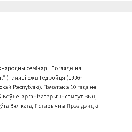
іжнародны семінар “Погляды на
.” (памяці Ежы Гедройця (1906-
кай Рэспублікі). Пачатак а 10 гадзіне
 Коўне. Арганізатары: Iнстытут ВКЛ,
аўта Вялікага, Гістарычны Прэзідэнцкі