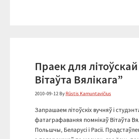
Праек для літоўскай
Вітаўта Вялікага”
2010-09-12
By
Rūstis Kamuntavičius
Запрашаем літоўскіх вучняў і студэн
фатаграфаваняя помнікаў Вітаўта Вял
Польшчы, Беларусі і Расіі. Прадстаўл