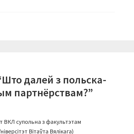
“Што далей з польска-
ным партнёрствам?”
тут ВКЛ супольна з факультэтам
ніверсітэт Вітаўта Вялікага)