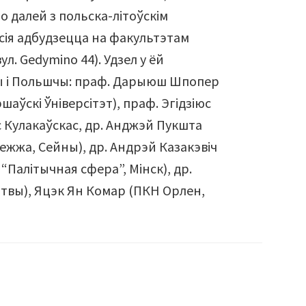
о далей з польска-літоўскім
сія адбудзецца на факультэтам
л. Gedymino 44). Удзел у ёй
вы і Польшчы: праф. Дарыюш Шпопер
ршаўскі Ўніверсітэт), праф. Эгідзіюс
с Кулакаўскас, др. Анджэй Пукшта
жжа, Сейны), др. Андрэй Казакэвіч
“Палітычная сфера”, Мінск), др.
Літвы), Яцэк Ян Комар (ПКН Орлен,