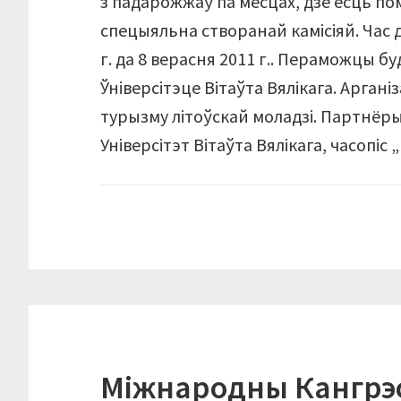
з падарожжаў па месцах, дзе ёсць пом
спецыяльна створанай камісіяй. Час 
г. да 8 верасня 2011 г.. Пераможцы 
Ўніверсітэце Вітаўта Вялікага. Арган
турызму літоўскай моладзі. Партнёры 
Універсітэт Вітаўта Вялікага, часопіс „
Міжнародны Кангрэ