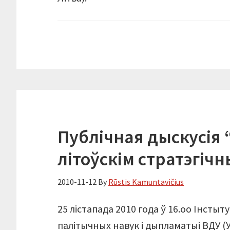
Публічная дыскусія 
літоўскім стратэгіч
2010-11-12
By
Rūstis Kamuntavičius
25 лістапада 2010 года ў 16.oo Інсты
палітычных навук і дыпламатыі ВДУ (У