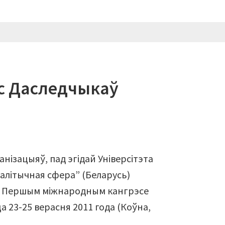
с Даследчыкаў
анізацыяў, пад эгідай Універсітэта
“Палітычная сфера” (Беларусь)
у ў Першым міжнародным кангрэсе
а 23-25 верасня 2011 года (Коўна,