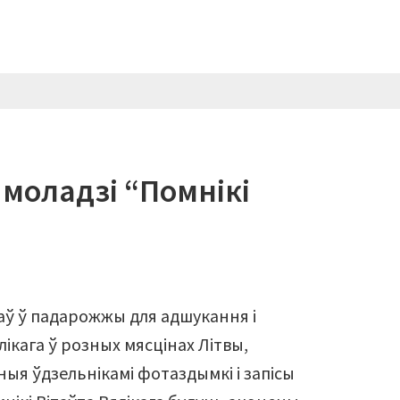
 моладзі “Помнікі
таў ў падарожжы для адшукання і
ікага ў розных мясцінах Літвы,
еныя ўдзельнікамі фотаздымкі і запісы