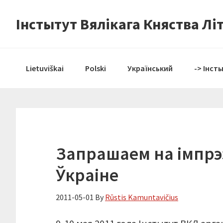
Skip
Skip
Skip
Інстытут Вялікага Княства Лі
to
to
to
primary
content
primary
navigation
sidebar
Lietuviškai
Polski
Український
-> Інст
Запрашаем на імпр
Ўкраіне
2011-05-01
By
Rūstis Kamuntavičius