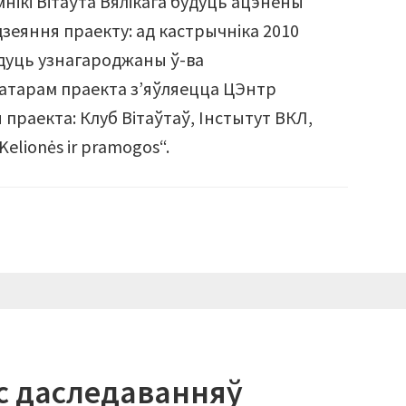
нікі Вітаўта Вялікага будуць ацэнены
дзеяння праекту: ад кастрычніка 2010
будуць узнагароджаны ў-ва
ізатарам праекта з’яўляецца ЦЭнтр
праекта: Клуб Вітаўтаў, Інстытут ВКЛ,
Kelionės ir pramogos“.
с даследаванняў