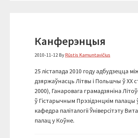
Канферэнцыя
2010-11-12
By
Rūstis Kamuntavičius
25 лістапада 2010 году адбудзецца м
дзяржаўнасць Літвы і Польшчы ў ХХ ст
2000), Ганаровага грамадзяніна Літоўс
ў Гістарычным Прэзідэнцкім палацы ў
кафедра паліталогіі Ўніверсітэту Вит
палац у Коўне.