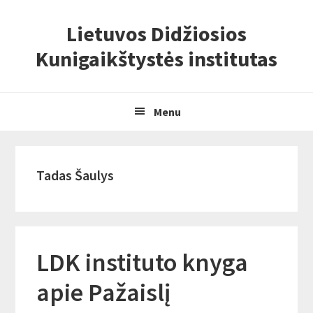
Skip
Skip
Skip
Lietuvos Didžiosios
to
to
to
primary
content
primary
Kunigaikštystės institutas
navigation
sidebar
Menu
Tadas Šaulys
LDK instituto knyga
apie Pažaislį