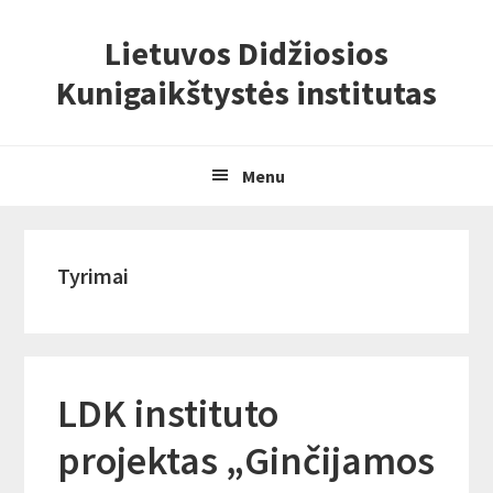
Skip
Skip
Skip
Lietuvos Didžiosios
to
to
to
primary
content
primary
Kunigaikštystės institutas
navigation
sidebar
Menu
Tyrimai
LDK instituto
projektas „Ginčijamos