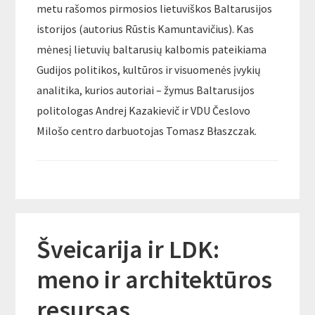
metu rašomos pirmosios lietuviškos Baltarusijos
istorijos (autorius Rūstis Kamuntavičius). Kas
mėnesį lietuvių baltarusių kalbomis pateikiama
Gudijos politikos, kultūros ir visuomenės įvykių
analitika, kurios autoriai – žymus Baltarusijos
politologas Andrej Kazakievič ir VDU Česlovo
Milošo centro darbuotojas Tomasz Błaszczak.
Šveicarija ir LDK:
meno ir architektūros
resursas