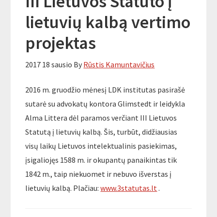
III Lietuvos Statuto į
lietuvių kalbą vertimo
projektas
2017 18 sausio
By
Rūstis Kamuntavičius
2016 m. gruodžio mėnesį LDK institutas pasirašė
sutarė su advokatų kontora Glimstedt ir leidykla
Alma Littera dėl paramos verčiant III Lietuvos
Statutą į lietuvių kalbą. Šis, turbūt, didžiausias
visų laikų Lietuvos intelektualinis pasiekimas,
įsigaliojęs 1588 m. ir okupantų panaikintas tik
1842 m., taip niekuomet ir nebuvo išverstas į
lietuvių kalbą. Plačiau:
www.3statutas.lt
.