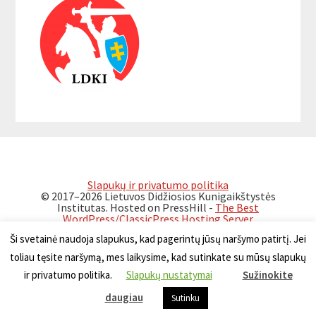
Sidebar
Slapukų ir privatumo politika
© 2017–2026 Lietuvos Didžiosios Kunigaikštystės
Institutas. Hosted on PressHill -
The Best
WordPress/ClassicPress Hosting Server
Ši svetainė naudoja slapukus, kad pagerintų jūsų naršymo patirtį. Jei
toliau tęsite naršymą, mes laikysime, kad sutinkate su mūsų slapukų
ir privatumo politika.
Slapukų nustatymai
Sužinokite
Polski
Український
Беларускі
daugiau
Sutinku