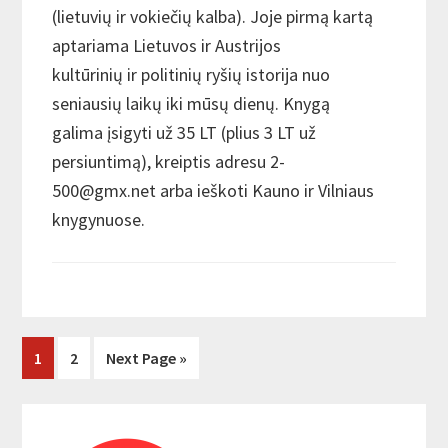
(lietuvių ir vokiečių kalba). Joje pirmą kartą
aptariama Lietuvos ir Austrijos
kultūrinių ir politinių ryšių istorija nuo
seniausių laikų iki mūsų dienų. Knygą
galima įsigyti už 35 LT (plius 3 LT už
persiuntimą), kreiptis adresu 2-
500@gmx.net
arba ieškoti Kauno ir Vilniaus
knygynuose.
Page
1
Page
2
Next Page »
Primary