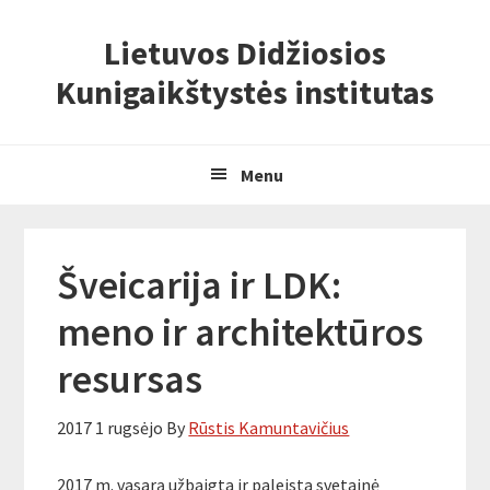
Skip
Skip
Skip
Lietuvos Didžiosios
to
to
to
primary
content
primary
Kunigaikštystės institutas
navigation
sidebar
Menu
Šveicarija ir LDK:
meno ir architektūros
resursas
2017 1 rugsėjo
By
Rūstis Kamuntavičius
2017 m. vasarą užbaigta ir paleista svetainė