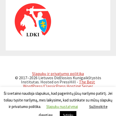
Interactions
Sidebar
Slapukų ir privatumo politika
© 2017–2026 Lietuvos Didžiosios Kunigaikštystės
Institutas. Hosted on PressHill -
The Best
WordPress/ClassicPress Hosting Server
Ši svetainė naudoja slapukus, kad pagerintų jūsų naršymo patirtį. Jei
toliau tęsite naršymą, mes laikysime, kad sutinkate su mūsų slapukų
ir privatumo politika.
Slapukų nustatymai
Sužinokite
Polski
Український
Беларускі
daugiau
Sutinku