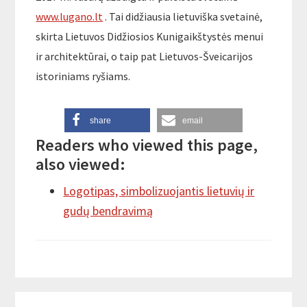
www.lugano.lt
. Tai didžiausia lietuviška svetainė,
skirta Lietuvos Didžiosios Kunigaikštystės menui
ir architektūrai, o taip pat Lietuvos-Šveicarijos
istoriniams ryšiams.
share
email
Readers who viewed this page,
also viewed:
Logotipas, simbolizuojantis lietuvių ir
gudų bendravimą
Reader
Primary