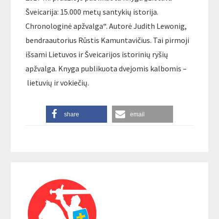
Šveicarija: 15.000 metų santykių istorija.
Chronologinė apžvalga“. Autorė Judith Lewonig,
bendraautorius Rūstis Kamuntavičius. Tai pirmoji
išsami Lietuvos ir Šveicarijos istorinių ryšių
apžvalga. Knyga publikuota dvejomis kalbomis –
lietuvių ir vokiečių.
share
email
Reader
Primary
Interactions
Sidebar