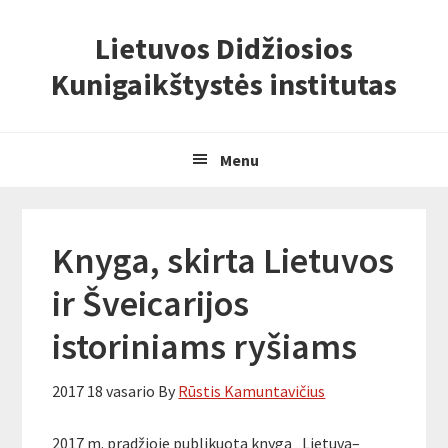
Skip
Skip
Skip
Lietuvos Didžiosios
to
to
to
primary
content
primary
Kunigaikštystės institutas
navigation
sidebar
Menu
Knyga, skirta Lietuvos
ir Šveicarijos
istoriniams ryšiams
2017 18 vasario
By
Rūstis Kamuntavičius
2017 m. pradžioje publikuota knyga „Lietuva–