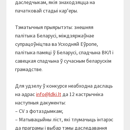
даследчыкам, якія знаходзяцца на
пачатковай стадыі кар’еры.
Тэматычныя прыярытэты: знешняя
палітыка Беларусі, міждзяржаўнае
супрацоўніцтва ва Усходняй Еўропе,
палітыка памяці ў Беларусі, спадчына ВКЛ і
савецкая спадчына ў сучасным беларускім
грамадстве.
Для удзелу ў конкурсе неабходна даслаць
на адрас
info@ldki.lt
да 12 кастрычніка
наступныя дакументы:
– CV з фотаздымкам;
– Матывацыйны ліст, які тлумачыць інтарэс
да праграмы і выбар тэмы даследавання