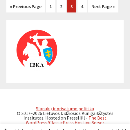
« Previous Page
Page
1
Page
2
Page
3
Page
4
Next Page »
Primary
Sidebar
Slapukų ir privatumo politika
© 2017–2026 Lietuvos Didžiosios Kunigaikštystės
Institutas. Hosted on PressHill -
The Best
WordPress/ClassicPress Hosting Server