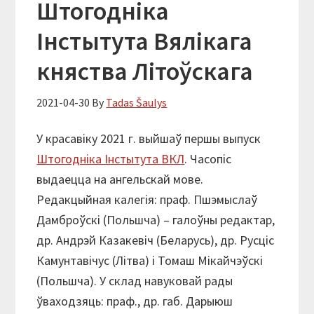
Штогодніка
Інстытута Вялікага
княства Літоўскага
2021-04-30
By
Tadas Šaulys
У красавіку 2021 г. выйшаў першы выпуск
Штогодніка Інстытута ВКЛ
. Часопіс
выдаецца на ангельскай мове.
Редакцыйная калегiя: праф. Пшэмыслаў
Дамброўскі (Польшча) – галоўны​​ редактар,
др. Андрэй Казакевіч (Беларусь), др. Русціс
Камунтавічус (Літва) і Томаш Мікайчэўскі
(Польшча). У склад навуковай рады
ўваходзяць: праф., др. габ. Дарыюш