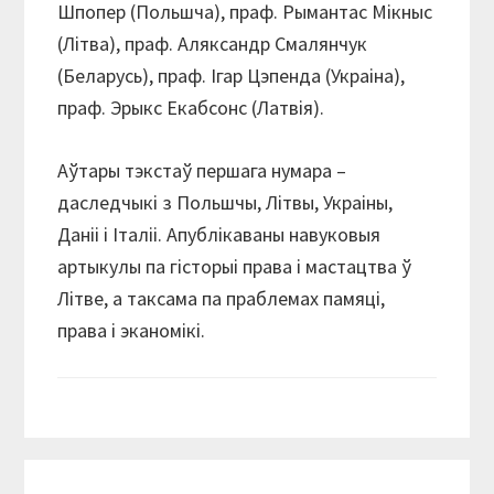
Шпопер (Польшча), праф. Рымантас Мікныс
(Літва), праф. Аляксандр Смалянчук
(Беларусь), праф. Ігар Цэпенда (Украіна),
праф. Эрыкс Екабсонс (Латвія).
Аўтары тэкстаў першага нумара –
даследчыкі з Польшчы, Літвы, Украіны,
Даніі і Італіі. Апублікаваны навуковыя
артыкулы па гісторыі права і мастацтва ў
Літве, а таксама па праблемах памяці,
права і эканомікi.