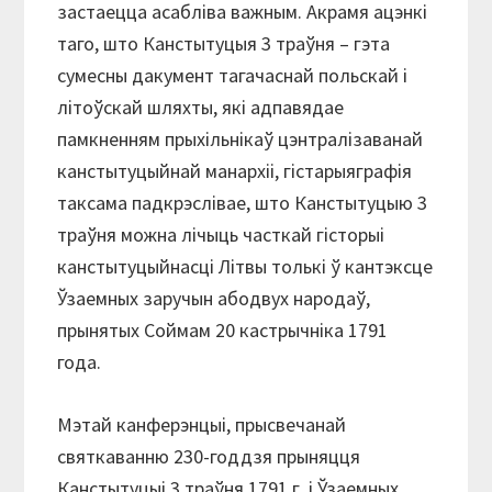
застаецца асабліва важным. Акрамя ацэнкі
таго, што Канстытуцыя 3 траўня – гэта
сумесны дакумент тагачаснай польскай і
літоўскай шляхты, які адпавядае
памкненням прыхільнікаў цэнтралізаванай
канстытуцыйнай манархіі, гістарыяграфія
таксама падкрэслівае, што Канстытуцыю 3
траўня можна лічыць часткай гісторыі
канстытуцыйнасці Літвы толькі ў кантэксце
Ўзаемных заручын абодвух народаў,
прынятых Соймам 20 кастрычніка 1791
года.
Мэтай канферэнцыі, прысвечанай
святкаванню 230-годдзя прыняцця
Канстытуцыі 3 траўня 1791 г. і Ўзаемных