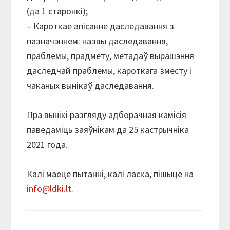
(да 1 старонкі);
– Кароткае апісанне даследавання з
пазначэннем: назвы даследавання,
праблемы, прадмету, метадаў вырашэння
даследчай праблемы, кароткага зместу і
чаканых вынікаў даследавання.
Пра вынікі разгляду адборачная камісія
паведаміць заяўнікам да 25 кастрычніка
2021 года.
Калі маеце пытанні, калі ласка, пішыце на
info@ldki.lt
.