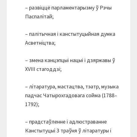
– развіццё парламентарызму ў Рэчы
Паспалітай;
– палітычная і канстытуцыйная думка
Асветніцтва;
– змена канцэпцыі нацыі і дзяржавы ў
XVIII стагоддзі;
– літаратура, мастацтва, тэатр, музыка
падчас Чатырохгадовага сойма (1788–
1792);
– прадстаўленне і адлюстраванне
Канстытуцыі 3 траўня ў літаратуры і