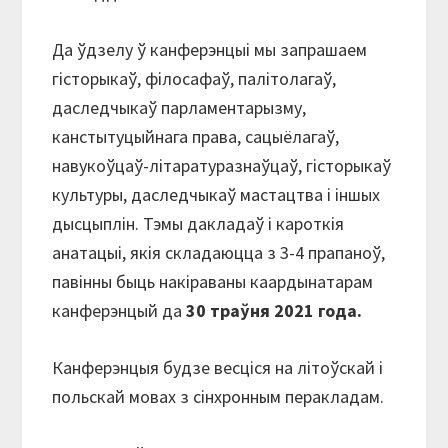
Да ўдзелу ў канферэнцыі мы запрашаем
гісторыкаў, філосафаў, палітолагаў,
даследчыкаў парламентарызму,
канстытуцыйнага права, сацыёлагаў,
навукоўцаў-літаратуразнаўцаў, гісторыкаў
культуры, даследчыкаў мастацтва і іншых
дысцыплін. Тэмы дакладаў і кароткія
анатацыі, якія складаюцца з 3-4 прапаноў,
павінны быць накіраваны каардынатарам
канферэнцый да
30 траўня 2021 года.
Канферэнцыя будзе весціся на літоўскай і
польскай мовах з сінхронным перакладам.