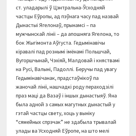
ст. уладарылі ў Цэнтральна-Ўсходняй
частцы Еўропы, ад пэўнага часу пад назвай
Дынастыі Ягелонаў, прынамсі – па
мужчынскай лініі – да апошняга Ягелона, то
бок Жыгімонта Аўгуста. Гедымінавічы
кіравалі пад рознымі імёнамі Польшчай,
Вугоршчынай, Чэхіяй, Малдовай і княствамі
на Русі, Валыні, Падоллі. Беручы пад увагу
Гедымінавічанак, прадстаўнікоў па
жаночай лініі, нашчадкі роду пераходзілі
праз маці да Вазаў і іншых дынастыяў. Яна
была адной з самых магутных дынастый у
гэтай частцы свету, хоць у выніку
“сямейных спрэчак” не здабыла трывалай
улады ва Усходняй Еўропе, на што мелі