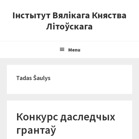
Skip
Skip
Skip
Інстытут Вялікага Княства
to
to
to
primary
content
primary
Літоўскага
navigation
sidebar
Menu
Tadas Šaulys
Конкурс даследчых
грантаў