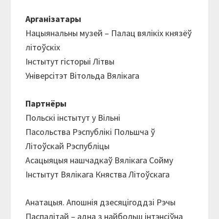
Арганізатары
Нацыянальны музей – Палац вялікіх князёў
літоўскіх
Інстытут гісторыі Літвы
Універсітэт Вітольда Вялікага
Партнёры
Польскі інстытут у Вільні
Пaсольства Рэспублікі Польшча ў
Літоўскай Рэспубліцы
Асацыяцыя нашчадкаў Вялікага Сойму
Інстытут Вялікага Княства Літоўскага
Анатацыя. Апошнія дзесяцігоддзі Рэчы
Паспалітай – адна з найбольш інтэнсіўна