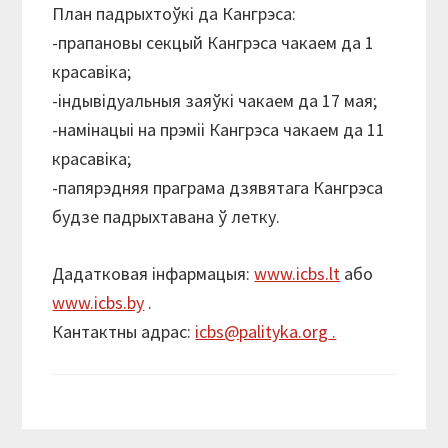
План падрыхтоўкі да Кангрэса:
-прапановы секцый Кангрэса чакаем да 1
красавіка;
-індывідуальныя заяўкі чакаем да 17 мая;
-намінацыі на прэміі Кангрэса чакаем да 11
красавіка;
-папярэдняя праграма дзявятага Кангрэса
будзе падрыхтавана ў летку.
Дадатковая інфармацыя:
www.icbs.lt
або
www.icbs.by
.
Кантактны адрас:
icbs@palityka.org
.