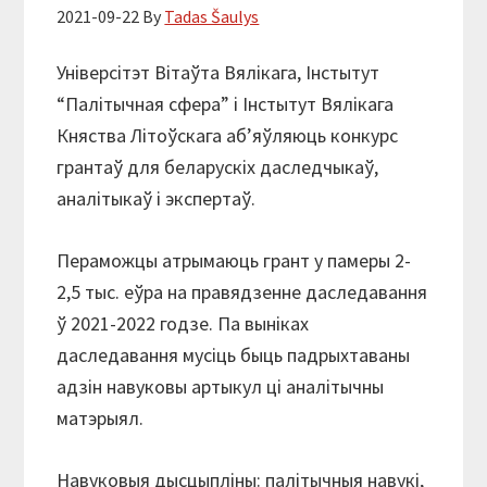
2021-09-22
By
Tadas Šaulys
Універсітэт Вітаўта Вялікага, Інстытут
“Палітычная сфера” і Інстытут Вялікага
Княства Літоўскага аб’яўляюць конкурс
грантаў для беларускіх даследчыкаў,
аналітыкаў і экспертаў.
Пераможцы атрымаюць грант у памеры 2-
2,5 тыс. еўра на правядзенне даследавання
ў 2021-2022 годзе. Па выніках
даследавання мусіць быць падрыхтаваны
адзін навуковы артыкул ці аналітычны
матэрыял.
Навуковыя дысцыпліны: палітычныя навукі,