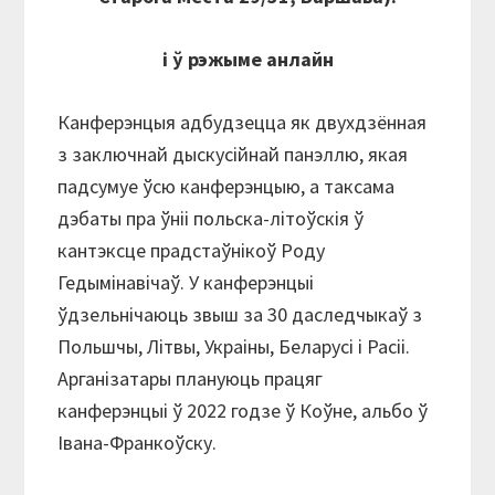
і ў рэжыме анлайн
Канферэнцыя адбудзецца як двухдзённая
з заключнай дыскусійнай панэллю, якая
падсумуе ўсю канферэнцыю, а таксама
дэбаты пра ўніі польска-літоўскія ў
кантэксце прадстаўнікоў Роду
Гедымінавічаў. У канферэнцыі
ўдзельнічаюць звыш за 30 даследчыкаў з
Польшчы, Літвы, Украіны, Беларусі і Расіі.
Арганізатары плануюць працяг
канферэнцыі ў 2022 годзе ў Коўне, альбо ў
Івана-Франкоўску.