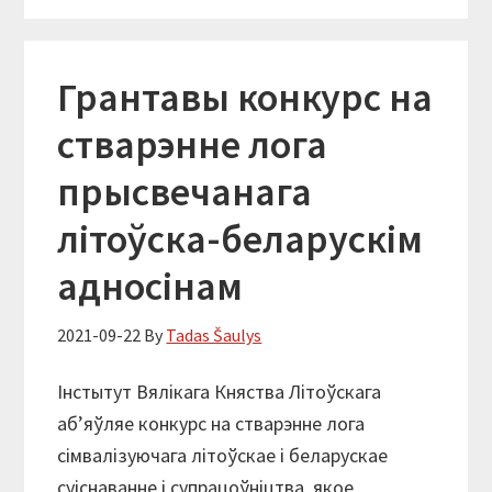
Грантавы конкурс на
стварэнне лога
прысвечанага
літоўска-беларускім
адносінам
2021-09-22
By
Tadas Šaulys
Інстытут Вялікага Княства Літоўскага
аб’яўляе конкурс на стварэнне лога
сімвалізуючага літоўскае і беларускае
суіснаванне і супрацоўніцтва, якое