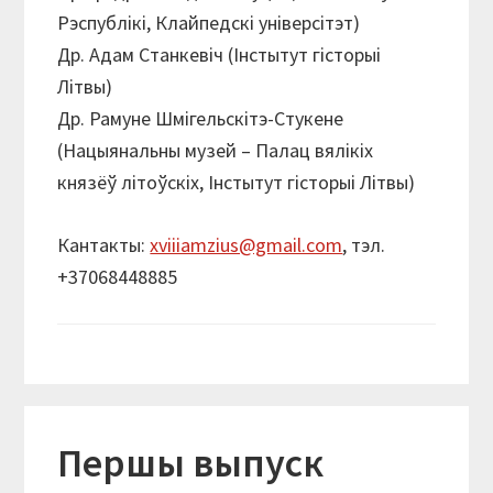
Рэспублікі, Клайпедскі універсітэт)
Др. Адам Станкевіч (Інстытут гісторыі
Літвы)
Др. Рамуне Шмігельскітэ-Стукене
(Нацыянальны музей – Палац вялікіх
князёў літоўскіх, Інстытут гісторыі Літвы)
Кантакты:
xviiiamzius@gmail.com
, тэл.
+37068448885
Першы выпуск