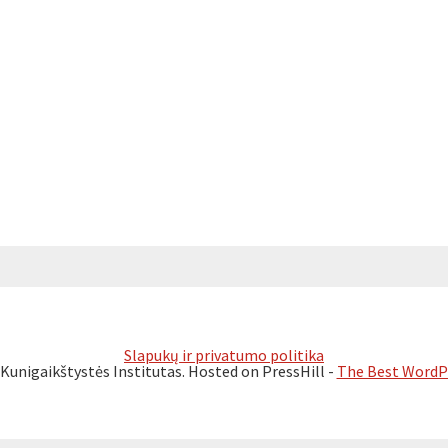
Slapukų ir privatumo politika
Kunigaikštystės Institutas. Hosted on PressHill -
The Best WordPr