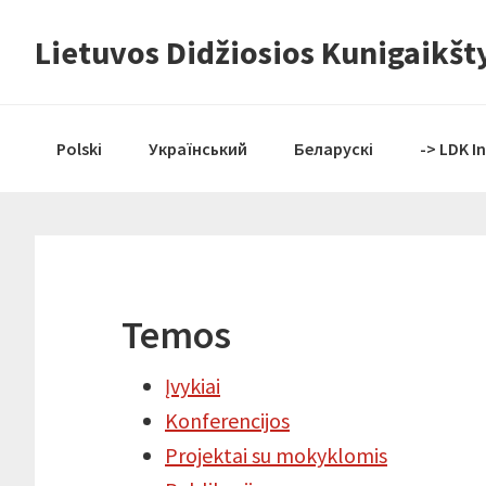
Skip
Skip
Skip
Lietuvos Didžiosios Kunigaikšty
to
to
to
primary
content
primary
navigation
sidebar
Polski
Український
Беларускі
-> LDK I
Temos
Įvykiai
Konferencijos
Projektai su mokyklomis