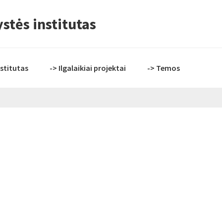
stės institutas
nstitutas
-> Ilgalaikiai projektai
-> Temos