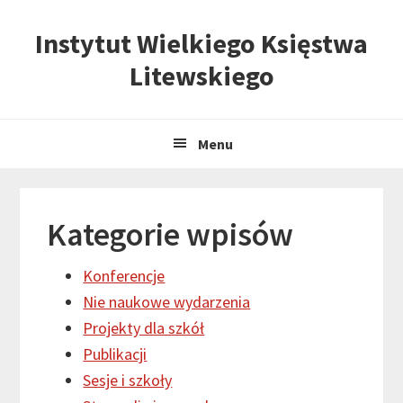
Skip
Skip
Skip
Instytut Wielkiego Księstwa
to
to
to
primary
content
primary
Litewskiego
navigation
sidebar
Menu
Kategorie wpisów
Konferencje
Nie naukowe wydarzenia
Projekty dla szkół
Publikacji
Sesje i szkoły