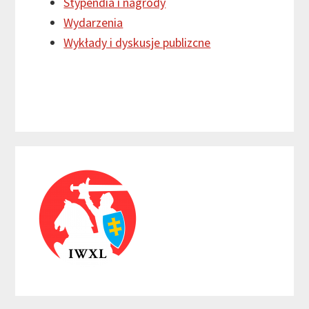
Stypendia i nagrody
Wydarzenia
Wykłady i dyskusje publizcne
Primary
Sidebar