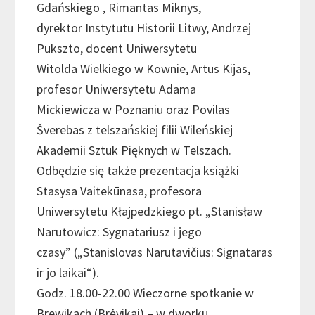
Gdańskiego , Rimantas Miknys,
dyrektor Instytutu Historii Litwy, Andrzej
Pukszto, docent Uniwersytetu
Witolda Wielkiego w Kownie, Artus Kijas,
profesor Uniwersytetu Adama
Mickiewicza w Poznaniu oraz Povilas
Šverebas z telszańskiej filii Wileńskiej
Akademii Sztuk Pięknych w Telszach.
Odbędzie się także prezentacja książki
Stasysa Vaitekūnasa, profesora
Uniwersytetu Kłajpedzkiego pt. „Stanisław
Narutowicz: Sygnatariusz i jego
czasy” („Stanislovas Narutavičius: Signataras
ir jo laikai“).
Godz. 18.00-22.00 Wieczorne spotkanie w
Brewikach (Brėvikai) – w dworku