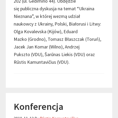
202 (ul. Gedimino 44). Obdędzie
się publiczna dyskusja na temat “Ukraina
Nieznana”, w której wezmą udział
naukowcy z Ukrainy, Polski, Białorusi i Litwy:
Olga Kovalevska (Kijów), Eduard
Mazko (Grodno), Tomasz Błaszczak (Toruń),
Jacek Jan Komar (Wilno), Andrzej
Pukszto (VDU), Šarūnas Liekis (VDU) oraz
Rūstis Kamuntavičius (VDU).
Konferencja