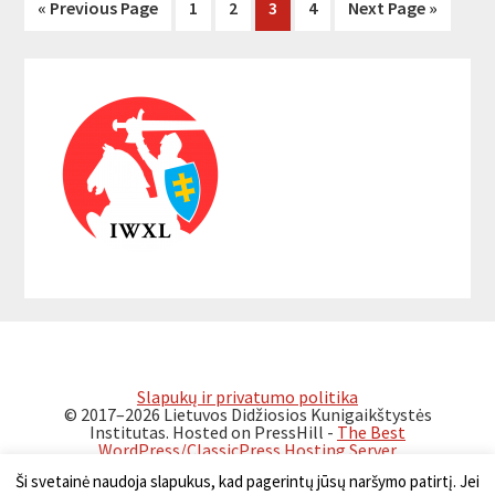
« Previous Page
Page
1
Page
2
Page
3
Page
4
Next Page »
Primary
Sidebar
Slapukų ir privatumo politika
© 2017–2026 Lietuvos Didžiosios Kunigaikštystės
Institutas. Hosted on PressHill -
The Best
WordPress/ClassicPress Hosting Server
Ši svetainė naudoja slapukus, kad pagerintų jūsų naršymo patirtį. Jei