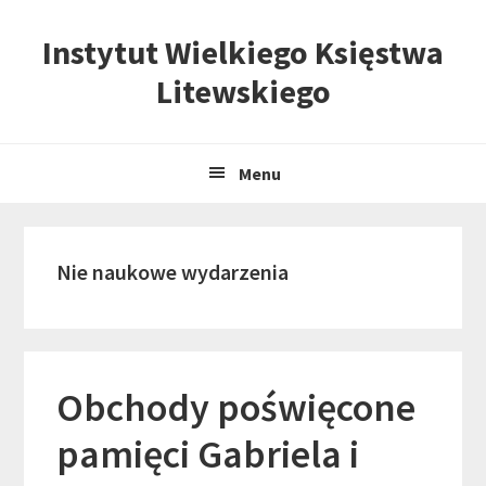
Skip
Skip
Skip
Instytut Wielkiego Księstwa
to
to
to
primary
content
primary
Litewskiego
navigation
sidebar
Menu
Nie naukowe wydarzenia
Obchody poświęcone
pamięci Gabriela i