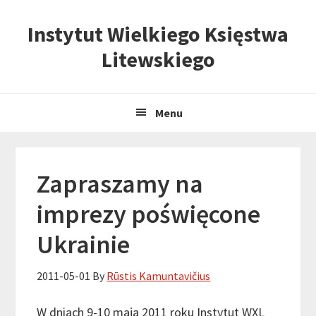
Skip
Skip
Skip
Instytut Wielkiego Księstwa
to
to
to
primary
content
primary
Litewskiego
navigation
sidebar
Menu
Zapraszamy na
imprezy poświęcone
Ukrainie
2011-05-01
By
Rūstis Kamuntavičius
W dniach 9-10 maja 2011 roku Instytut WXL