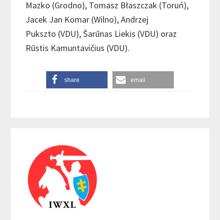
Mazko (Grodno), Tomasz Błaszczak (Toruń),
Jacek Jan Komar (Wilno), Andrzej
Pukszto (VDU), Šarūnas Liekis (VDU) oraz
Rūstis Kamuntavičius (VDU).
share
email
Reader
Primary
Interactions
Sidebar