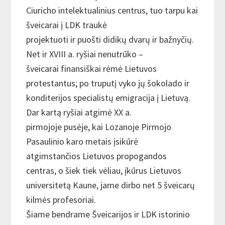
Ciuricho intelektualinius centrus, tuo tarpu kai
šveicarai į LDK traukė
projektuoti ir puošti didikų dvarų ir bažnyčių.
Net ir XVIII a. ryšiai nenutrūko –
šveicarai finansiškai rėmė Lietuvos
protestantus; po truputį vyko jų šokolado ir
konditerijos specialistų emigracija į Lietuvą.
Dar kartą ryšiai atgimė XX a.
pirmojoje pusėje, kai Lozanoje Pirmojo
Pasaulinio karo metais įsikūrė
atgimstančios Lietuvos propogandos
centras, o šiek tiek vėliau, įkūrus Lietuvos
universitetą Kaune, jame dirbo net 5 šveicarų
kilmės profesoriai.
Šiame bendrame Šveicarijos ir LDK istorinio