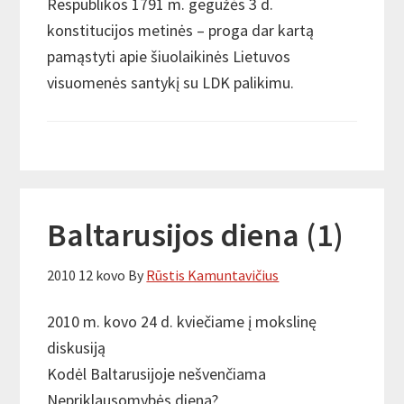
Respublikos 1791 m. gegužės 3 d.
konstitucijos metinės – proga dar kartą
pamąstyti apie šiuolaikinės Lietuvos
visuomenės santykį su LDK palikimu.
Baltarusijos diena (1)
2010 12 kovo
By
Rūstis Kamuntavičius
2010 m. kovo 24 d. kviečiame į mokslinę
diskusiją
Kodėl Baltarusijoje nešvenčiama
Nepriklausomybės diena?