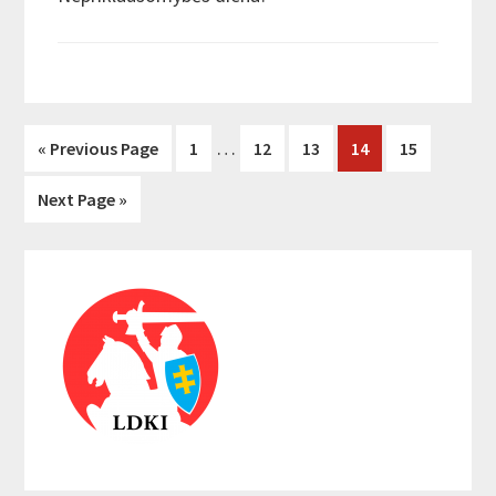
…
« Previous Page
Page
1
Page
12
Page
13
Page
14
Page
15
Next Page »
Primary
Sidebar