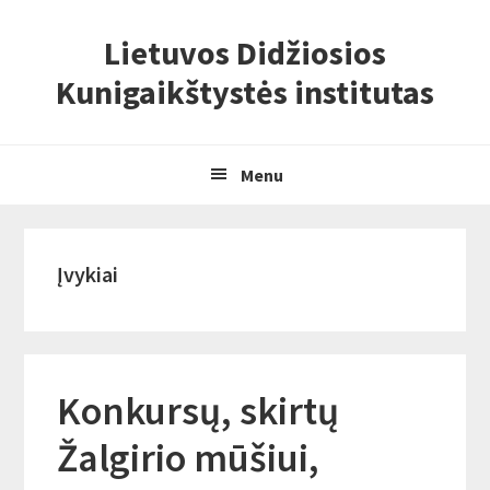
Skip
Skip
Skip
Lietuvos Didžiosios
to
to
to
primary
content
primary
Kunigaikštystės institutas
navigation
sidebar
Menu
Įvykiai
Konkursų, skirtų
Žalgirio mūšiui,