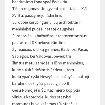
bendravimo fone ypač išsiskiria
Tičino regionas. Jo gyventojai – italai – XVI-
XVIII a. pasižymėjo išskirtiniu
Europoje kūrybingumu. Jų architektai ir
menininkai puošė ir statė daugybės
Europos šalių bažnyčias ir reprezentacinius
pastatus. LDK nebuvo išimtimi.
Žymiausios didikų giminės, Radvilos, Pacai,
Sapiegos, bei Valdovas, beveik tris
šimtus metų samdėsi Tičino menininkus,
kurie sukūrė dešimtis šedevrų, tarp
kurių ypač ryški Nesvyžiaus bažnyčia (antroji
barokinė bažnyčia pasaulyje po Il
Gesu Romoje) ir Šv. Kazimiero koplyčia
Vilniaus katedroje, kurios statybai
marmuras buvo vežamas tūkstančius