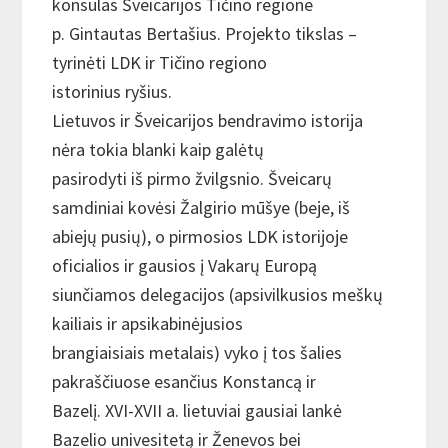
konsulas Šveicarijos Tičino regione
p. Gintautas Bertašius. Projekto tikslas –
tyrinėti LDK ir Tičino regiono
istorinius ryšius.
Lietuvos ir Šveicarijos bendravimo istorija
nėra tokia blanki kaip galėtų
pasirodyti iš pirmo žvilgsnio. Šveicarų
samdiniai kovėsi Žalgirio mūšye (beje, iš
abiejų pusių), o pirmosios LDK istorijoje
oficialios ir gausios į Vakarų Europą
siunčiamos delegacijos (apsivilkusios meškų
kailiais ir apsikabinėjusios
brangiaisiais metalais) vyko į tos šalies
pakraščiuose esančius Konstancą ir
Bazelį. XVI-XVII a. lietuviai gausiai lankė
Bazelio univesitetą ir Ženevos bei