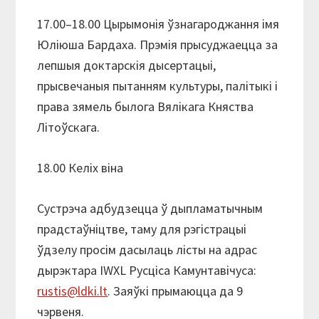
17.00–18.00 Цырымонія ўзнагароджання імя
Юліюша Бардаха. Прэмія прысуджаецца за
лепшыя доктарскія дысертацыі,
прысвечаныя пытанням культуры, палітыкі і
права зямель былога Вялікага Княства
Літоўскага.
18.00 Келіх віна
Сустрэча адбудзецца ў дыпламатычным
прадстаўніцтве, таму для рэгістрацыі
ўдзелу просім дасылаць лісты на адрас
дырэктара IWXL Русціса Камунтавічуса:
rustis@ldki.lt
. Заяўкі прымаюцца да 9
чэрвеня.