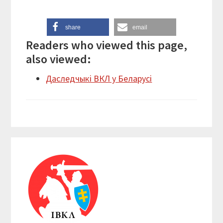
share
email
Readers who viewed this page,
also viewed:
Даследчыкі ВКЛ у Беларусі
Reader
Primary
Interactions
Sidebar