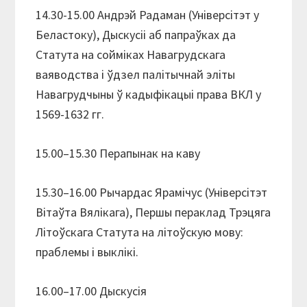
14.30-15.00 Андрэй Радаман (Універсітэт у
Беластоку), Дыскусіі аб папраўках да
Статута на сойміках Навагрудскага
ваяводства і ўдзел палітычнай эліты
Навагрудчыны ў кадыфікацыі права ВКЛ у
1569-1632 гг.
15.00–15.30 Перапынак на каву
15.30–16.00 Рычардас Ярамічус (Універсітэт
Вітаўта Вялікага), Першы пераклад Трэцяга
Літоўскага Статута на літоўскую мову:
праблемы і выклікі.
16.00–17.00 Дыскусія