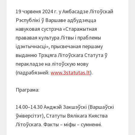
19 чэрвеня 2024 г. у Амбасадзе Літоўскай
Рэспублікі ў Варшаве адбудзецца
навуковая сустрэча «Старажытная
прававая культура Літвы і праблемы
ідэнтычнасці», прысвечаная першаму
выданню Трэцяга Літоўскага Статута ў
перакладзе на літоўскую мову
(падрабязней:
www.3statutas.lt
).
Праграма:
14.00–14.30 Анджэй Закшэўскі (Варшаўскі
ўніверсітэт), Статуты Вялікага Княства
Літоўскага. Факты – міфы – сумненні.