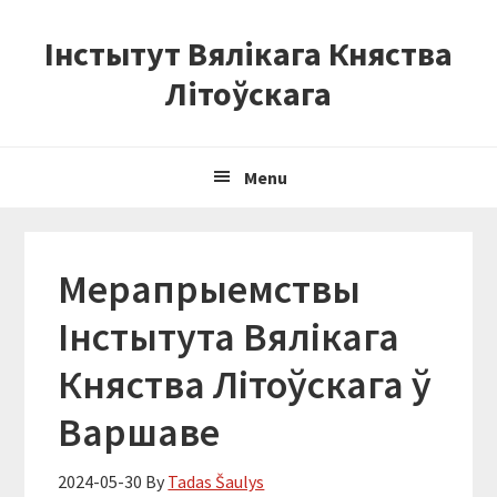
Skip
Skip
Skip
Інстытут Вялікага Княства
to
to
to
primary
content
primary
Літоўскага
navigation
sidebar
Menu
Мерапрыемствы
Інстытута Вялікага
Княства Літоўскага ў
Варшаве
2024-05-30
By
Tadas Šaulys