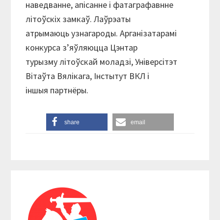
наведванне, апісанне і фатаграфавнне
літоўскіх замкаў. Лаўрэаты
атрымаюць узнагароды. Арганізатарамі
конкурса з’яўляюцца Цэнтар
турызму літоўскай моладзі, Універсітэт
Вітаўта Вялікага, Інстытут ВКЛ і
іншыя партнёры.
share
email
Reader
Primary
Interactions
Sidebar