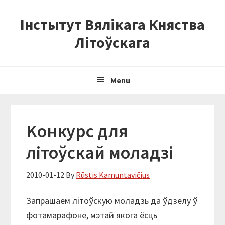
Skip
Skip
Skip
Інстытут Вялікага Княства
to
to
to
primary
content
primary
Літоўскага
navigation
sidebar
Menu
Kонкурс для
літоўскай моладзі
2010-01-12
By
Rūstis Kamuntavičius
Запрашаем літоўскую моладзь да ўдзелу ў
фотамарафоне, мэтай якога ёсць