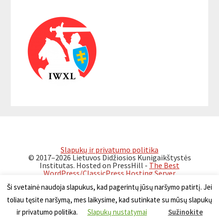
Reader
Primary
Interactions
Sidebar
Slapukų ir privatumo politika
© 2017–2026 Lietuvos Didžiosios Kunigaikštystės
Institutas. Hosted on PressHill -
The Best
WordPress/ClassicPress Hosting Server
Ši svetainė naudoja slapukus, kad pagerintų jūsų naršymo patirtį. Jei
toliau tęsite naršymą, mes laikysime, kad sutinkate su mūsų slapukų
ir privatumo politika.
Slapukų nustatymai
Sužinokite
Lietuviškai
Український
Беларускі