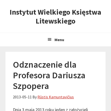
Skip
Skip
Skip
Instytut Wielkiego Księstwa
to
to
to
primary
content
primary
Litewskiego
navigation
sidebar
Menu
Odznaczenie dla
Profesora Dariusza
Szpopera
2013-05-11
By
Rūstis Kamuntavičius
Dnia 3 maja 2013 roku jeden z założycieli