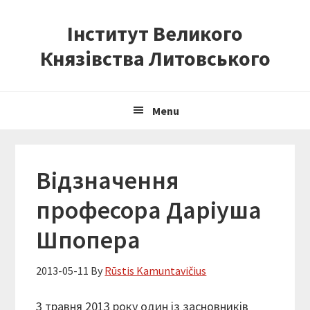
Skip
Skip
Skip
Інститут Великого
to
to
to
primary
content
primary
Князівства Литовського
navigation
sidebar
Menu
Відзначення
професора Даріуша
Шпопера
2013-05-11
By
Rūstis Kamuntavičius
3 травня 2013 року один із засновників