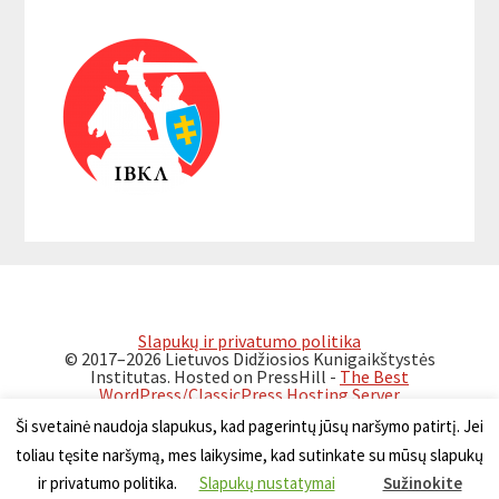
Reader
Primary
Interactions
Sidebar
Slapukų ir privatumo politika
© 2017–2026 Lietuvos Didžiosios Kunigaikštystės
Institutas. Hosted on PressHill -
The Best
WordPress/ClassicPress Hosting Server
Ši svetainė naudoja slapukus, kad pagerintų jūsų naršymo patirtį. Jei
toliau tęsite naršymą, mes laikysime, kad sutinkate su mūsų slapukų
ir privatumo politika.
Slapukų nustatymai
Sužinokite
Lietuviškai
Polski
Беларускі