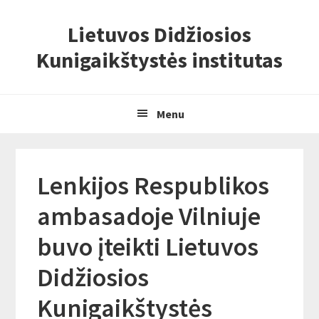
Skip
Skip
Skip
Lietuvos Didžiosios
to
to
to
primary
content
primary
Kunigaikštystės institutas
navigation
sidebar
Menu
Lenkijos Respublikos
ambasadoje Vilniuje
buvo įteikti Lietuvos
Didžiosios
Kunigaikštystės