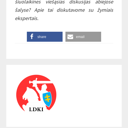
šiuolaikines viešąsias diskusijas abiejose
šalyse? Apie tai diskutavome su žymiais
ekspertais.
share
email
Reader
Primary
Interactions
Sidebar