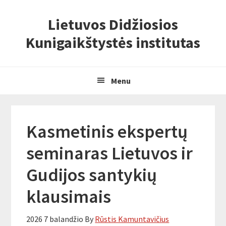
Skip
Skip
Skip
Lietuvos Didžiosios
to
to
to
primary
content
primary
Kunigaikštystės institutas
navigation
sidebar
Menu
Kasmetinis ekspertų
seminaras Lietuvos ir
Gudijos santykių
klausimais
2026 7 balandžio
By
Rūstis Kamuntavičius