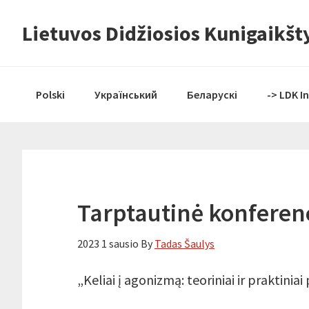
Skip
Skip
Skip
Lietuvos Didžiosios Kunigaikšty
to
to
to
primary
content
primary
navigation
sidebar
Polski
Український
Беларускі
-> LDK I
Tarptautinė konferenc
2023 1 sausio
By
Tadas Šaulys
„Keliai į agonizmą: teoriniai ir praktiniai