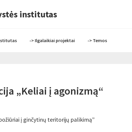
stės institutas
nstitutas
-> Ilgalaikiai projektai
-> Temos
ija „Keliai į agonizmą“
 požiūriai į ginčytinų teritorijų palikimą”