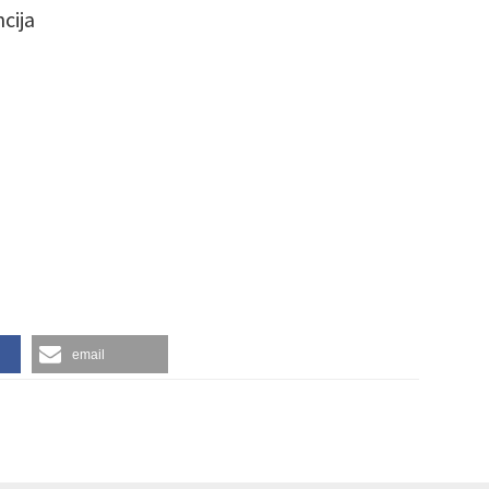
cija
email