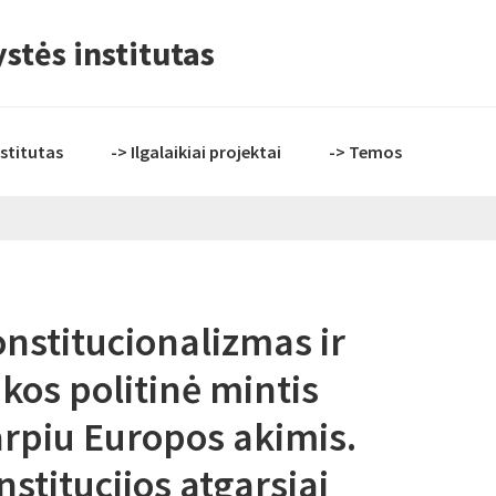
stės institutas
nstitutas
-> Ilgalaikiai projektai
-> Temos
nstitucionalizmas ir
kos politinė mintis
arpiu Europos akimis.
stitucijos atgarsiai