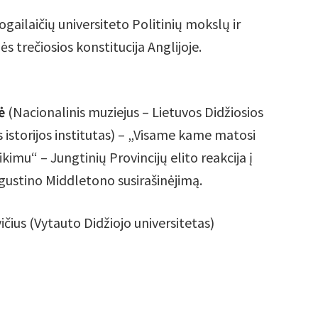
ogailaičių universiteto Politinių mokslų ir
s trečiosios konstitucija Anglijoje.
ė
(Nacionalinis muziejus – Lietuvos Didžiosios
 istorijos institutas) – „Visame kame matosi
imu“ – Jungtinių Provincijų elito reakcija į
gustino Middletono susirašinėjimą.
čius (Vytauto Didžiojo universitetas)