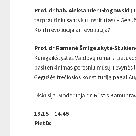
Prof. dr hab. Aleksander Głogowski
(J
tarptautinių santykių institutas) – Gegužė
Kontrrevoliucija ar revoliucija?
Prof. dr Ramunė Šmigelskytė-Stukien
Kunigaikštystės Valdovų rūmai / Lietuvos
pasitenkinimas geresniu mūsų Tėvynės lik
Gegužės trečiosios konstituciją pagal Au
Diskusija. Moderuoja dr. Rūstis Kamuntavi
13.15 – 14.45
Pietūs