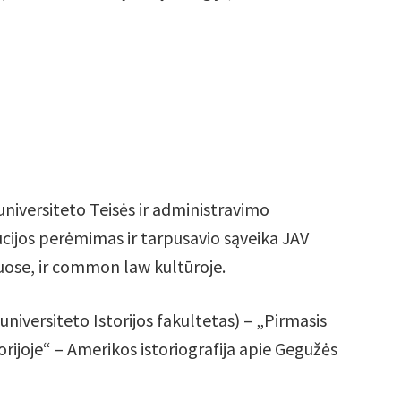
niversiteto Teisės ir administravimo
ucijos perėmimas ir tarpusavio sąveika JAV
uose, ir common law kultūroje.
niversiteto Istorijos fakultetas) – „Pirmasis
torijoje“ – Amerikos istoriografija apie Gegužės