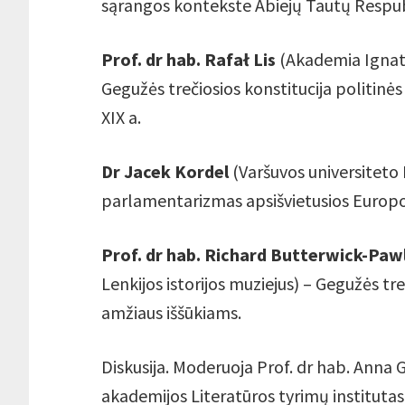
sąrangos kontekste Abiejų Tautų Respubl
Prof. dr hab. Rafał Lis
(Akademia Ignati
Gegužės trečiosios konstitucija politinės
XIX a.
Dr Jacek Kordel
(Varšuvos universiteto I
parlamentarizmas apsišvietusios Europ
Prof. dr hab. Richard Butterwick-Paw
Lenkijos istorijos muziejus) – Gegužės tre
amžiaus iššūkiams.
Diskusija. Moderuoja Prof. dr hab. Anna
akademijos Literatūros tyrimų institutas 