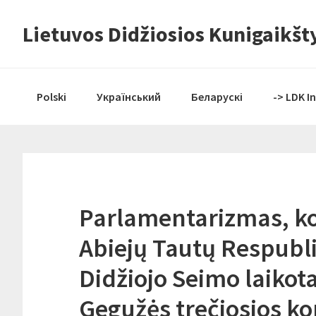
Skip
Skip
Skip
Lietuvos Didžiosios Kunigaikšty
to
to
to
primary
content
primary
navigation
sidebar
Polski
Український
Беларускі
-> LDK I
Parlamentarizmas, ko
Abiejų Tautų Respubli
Didžiojo Seimo laikot
Gegužės trečiosios kon