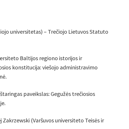
ojo universitetas) – Trečiojo Lietuvos Statuto
rsiteto Baltijos regiono istorijos ir
osios konstitucija: viešojo administravimo
nė.
eštaringas paveikslas: Gegužės trečiosios
je.
j Zakrzewski (Varšuvos universiteto Teisės ir