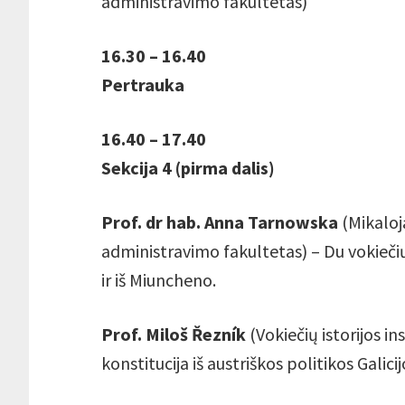
administravimo fakultetas)
16.30 – 16.40
Pertrauka
16.40 – 17.40
Sekcija 4 (pirma dalis)
Prof. dr hab. Anna Tarnowska
(Mikaloj
administravimo fakultetas) – Du vokiečių
ir iš Miuncheno.
Prof. Miloš Řezník
(Vokiečių istorijos in
konstitucija iš austriškos politikos Galic