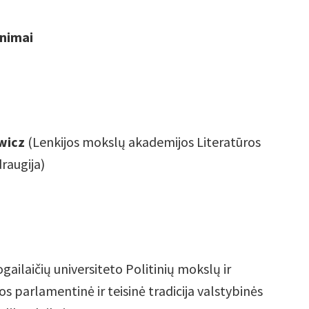
inimai
wicz
(Lenkijos mokslų akademijos Literatūros
draugija)
gailaičių universiteto Politinių mokslų ir
os parlamentinė ir teisinė tradicija valstybinės