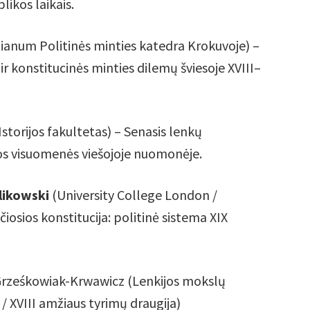
ikos laikais.
anum Politinės minties katedra Krokuvoje) –
 ir konstitucinės minties dilemų šviesoje XVIII–
storijos fakultetas) – Senasis lenkų
os visuomenės viešojoje nuomonėje.
likowski
(University College London /
čiosios konstitucija: politinė sistema XIX
 Grześkowiak-Krwawicz (Lenkijos mokslų
/ XVIII amžiaus tyrimų draugija)