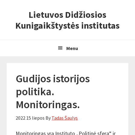
Skip
Skip
Skip
Lietuvos Didžiosios
to
to
to
primary
content
primary
Kunigaikštystės institutas
navigation
sidebar
Menu
Gudijos istorijos
politika.
Monitoringas.
2022 15 liepos
By
Tadas Šaulys
Monitoringas yra Instituto „Politinė sfera“ ir