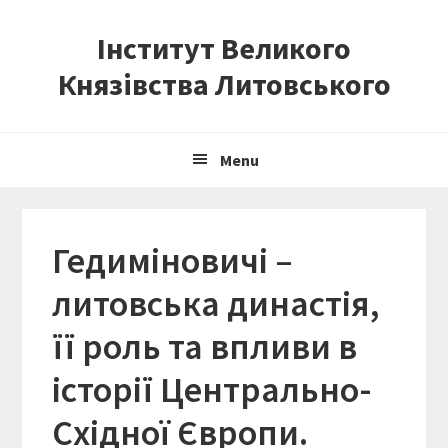
Skip
Skip
Skip
Інститут Великого
to
to
to
primary
content
primary
Князівства Литовського
navigation
sidebar
Menu
Гедиміновичі –
литовська династія,
її роль та впливи в
історії Центрально-
Східної Європи.