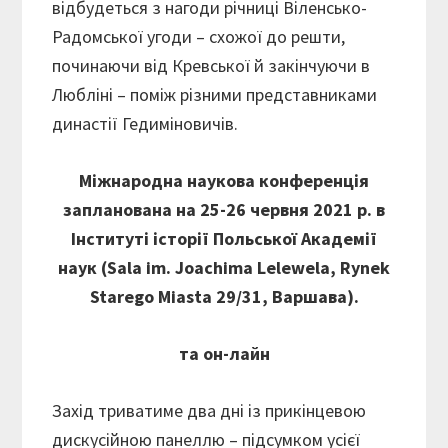
відбудеться з нагоди річниці Віленсько-
Радомської угоди – схожої до решти,
починаючи від Кревської й закінчуючи в
Любліні – поміж різними представниками
династії Гедиміновичів.
Міжнародна наукова конференція
запланована на 25-26 червня 2021 р. в
Інституті історії Польської Академії
наук (Sala im. Joachima Lelewela, Rynek
Starego Miasta 29/31, Варшава).
та он-лайн
Захід триватиме два дні із прикінцевою
дискусійною панеллю – підсумком усієї