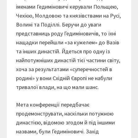
іменами Гедиміновичі керували Польщею,
Чехією, Молдовою та князівствами на Русі,
Волині та Поділлі. Беручи до уваги
представниць роду Гедиміновичів, то їхні
нащадки перейшли «за кужелем» до Вазів
та інших династій. Йдеться про одну із
найпотужніших династій тієї частини світу,
хоча за результатами «суперечностей в
родині» у вони Східній Європі не набули
тривалої влади, на що мали шанс.
Мета конференції передбачає
продемонструвати, наскільки потужною
династією, відомою згодом й під іншими
назвами, були Гедиміновичі. Захід