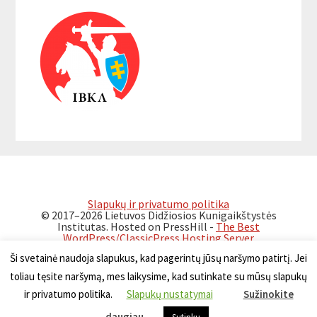
Interactions
Sidebar
Slapukų ir privatumo politika
© 2017–2026 Lietuvos Didžiosios Kunigaikštystės
Institutas. Hosted on PressHill -
The Best
WordPress/ClassicPress Hosting Server
Ši svetainė naudoja slapukus, kad pagerintų jūsų naršymo patirtį. Jei
toliau tęsite naršymą, mes laikysime, kad sutinkate su mūsų slapukų
ir privatumo politika.
Slapukų nustatymai
Sužinokite
Lietuviškai
Polski
Беларускі
daugiau