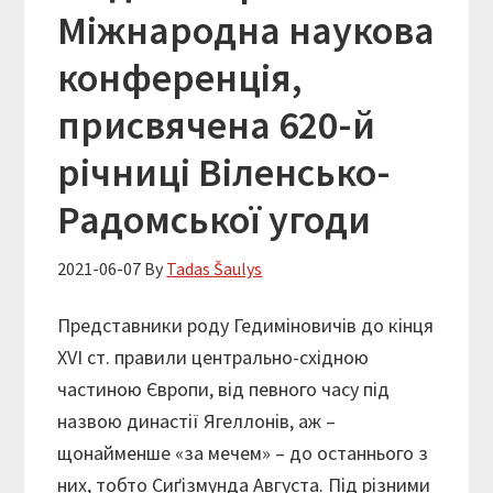
Міжнародна наукова
конференція,
присвячена 620-й
річниці Віленсько-
Радомської угоди
2021-06-07
By
Tadas Šaulys
Представники роду Гедиміновичів до кінця
XVI ст. правили центрально-східною
частиною Європи, від певного часу під
назвою династії Ягеллонів, аж –
щонайменше «за мечем» – до останнього з
них, тобто Сиґізмунда Августа. Під різними