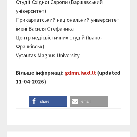
Студії Східної Європи (Варшавський
університет)
Прикарпатський національний університет
імені Василя Стефаника
Центр медієвістичних студій (Івано-
Франківськ)
Vytautas Magnus University
Більше інформаці:
gdmn.iwxl.lt
(
updated
11-04-2026)
share
email
Reader
Primary