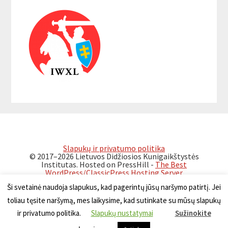
Reader
Primary
Interactions
Sidebar
Slapukų ir privatumo politika
© 2017–2026 Lietuvos Didžiosios Kunigaikštystės
Institutas. Hosted on PressHill -
The Best
WordPress/ClassicPress Hosting Server
Ši svetainė naudoja slapukus, kad pagerintų jūsų naršymo patirtį. Jei
toliau tęsite naršymą, mes laikysime, kad sutinkate su mūsų slapukų
ir privatumo politika.
Slapukų nustatymai
Sužinokite
Lietuviškai
Беларускі