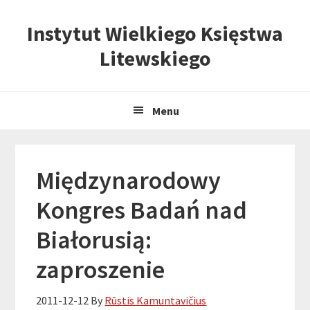
Skip
Skip
Skip
Instytut Wielkiego Księstwa
to
to
to
primary
content
primary
Litewskiego
navigation
sidebar
Menu
Międzynarodowy
Kongres Badań nad
Białorusią:
zaproszenie
2011-12-12
By
Rūstis Kamuntavičius