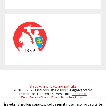
Reader
Primary
Interactions
Sidebar
Slapukų ir privatumo politika
© 2017–2026 Lietuvos Didžiosios Kunigaikštystės
Institutas. Hosted on PressHill -
The Best
WordPress/ClassicPress Hosting Server
Ši svetainė naudoja slapukus, kad pagerintų jūsų naršymo patirtį. Jei