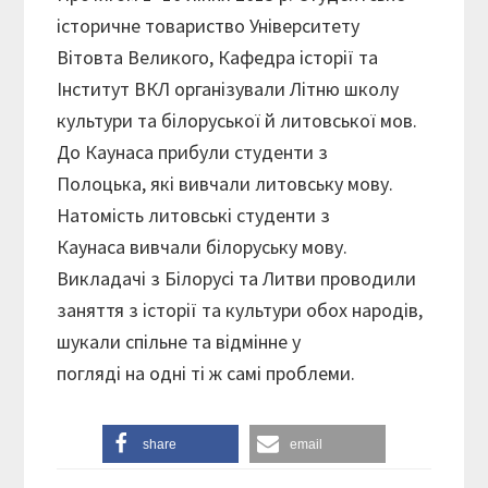
історичне товариство Університету
Вітовта Великого, Кафедра історії та
Інститут ВКЛ організували Літню школу
культури та білоруської й литовської мов.
До Каунаса прибули студенти з
Полоцька, які вивчали литовську мову.
Натомість литовські студенти з
Каунаса вивчали білоруську мову.
Викладачі з Білорусі та Литви проводили
заняття з історії та культури обох народів,
шукали спільне та відмінне у
погляді на одні ті ж самі проблеми.
share
email