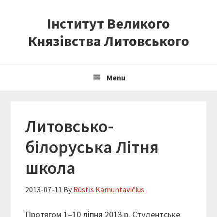
Skip
Skip
Skip
Інститут Великого
to
to
to
primary
content
primary
Князівства Литовського
navigation
sidebar
Menu
Литовсько-
білоруська Літня
школа
2013-07-11
By
Rūstis Kamuntavičius
Протягом 1–10 ліпня 2013 р. Студентське